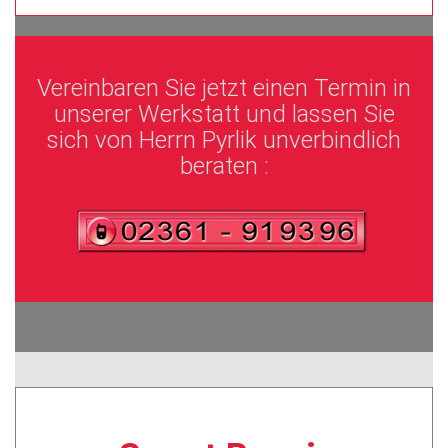
Vereinbaren Sie jetzt einen Termin in
unserer Werkstatt und lassen Sie
sich von Herrn Pyrlik unverbindlich
beraten :