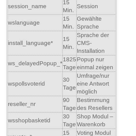
15
session_name
Session
Min.
15
Gewählte
wslanguage
Min.
Sprache
Sprache der
15
install_language*
CMS-
Min.
Installation
1825
Popup nur
ws_delayedPopup_*
Tage
einmal zeigen
Umfrage/nur
30
wspollsvoterid
eine Antwort
Tage
möglich
90
Bestimmung
reseller_nr
Tage
des Resellers
30
Shop Modul –
wsshopbasketid
Tage
Warenkorb
15
Voting Modul